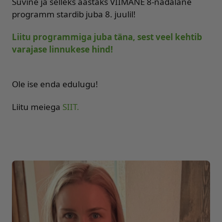
Suvine ja selleks aastaks VIIMANE 8-nädalane
programm stardib juba 8. juulil!
Liitu programmiga juba täna, sest veel kehtib
varajase linnukese hind!
Ole ise enda edulugu!
Liitu meiega
SIIT.