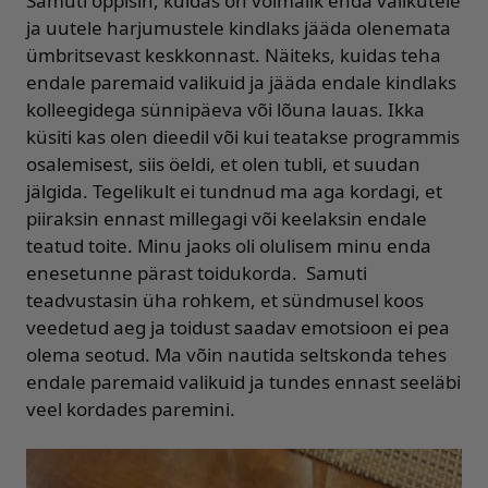
Samuti õppisin, kuidas on võimalik enda valikutele
ja uutele harjumustele kindlaks jääda olenemata
ümbritsevast keskkonnast. Näiteks, kuidas teha
endale paremaid valikuid ja jääda endale kindlaks
kolleegidega sünnipäeva või lõuna lauas. Ikka
küsiti kas olen dieedil või kui teatakse programmis
osalemisest, siis öeldi, et olen tubli, et suudan
jälgida. Tegelikult ei tundnud ma aga kordagi, et
piiraksin ennast millegagi või keelaksin endale
teatud toite. Minu jaoks oli olulisem minu enda
enesetunne pärast toidukorda. Samuti
teadvustasin üha rohkem, et sündmusel koos
veedetud aeg ja toidust saadav emotsioon ei pea
olema seotud. Ma võin nautida seltskonda tehes
endale paremaid valikuid ja tundes ennast seeläbi
veel kordades paremini.