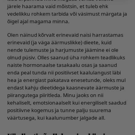
järele haarama vaid mõistsin, et tuleb ehk
vedelikku rohkem tarbida või väsimust märgata ja
õigel ajal magama minna.
Olen näinud kõrvalt erinevaid naisi harrastamas
erinevaid (ja väga äärmuslikke) dieete, kuid
nende tulemuste ja harjumuste jäämine ei ole
olnud püsiv. Olles saanud üha rohkem teadlikuks
naiste hormonaalse tasakaalu osas ja saanud
enda peal tunda nii positiivset kaalulangust läbi
hea ja energiast pakatava enesetunde, oleks mul
endast kahju dieetidega kaasnevate äärmuste ja
piirangutega piiritleda. Minu jaoks on nii
kehaliselt, emotsionaalselt kui energiliselt saadud
positiivne kogemus ja tunne palju suurema
väärtusega, kui kaalunumber jalgade all.