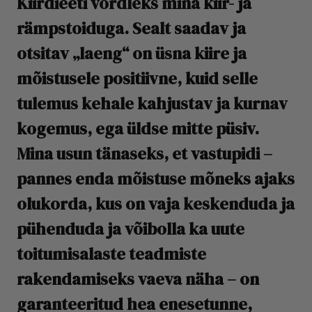
Kiirdieeti võrdleks mina kiir- ja
rämpstoiduga. Sealt saadav ja
otsitav „laeng“ on üsna kiire ja
mõistusele positiivne, kuid selle
tulemus kehale kahjustav ja kurnav
kogemus, ega üldse mitte püsiv.
Mina usun tänaseks, et vastupidi –
pannes enda mõistuse mõneks ajaks
olukorda, kus on vaja keskenduda ja
pühenduda ja võibolla ka uute
toitumisalaste teadmiste
rakendamiseks vaeva näha – on
garanteeritud hea enesetunne,