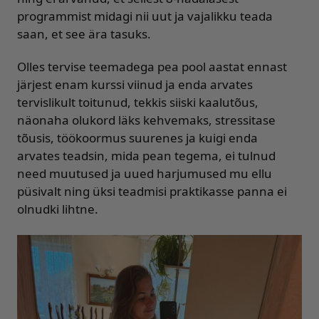
programmist midagi nii uut ja vajalikku teada
saan, et see ära tasuks.
Olles tervise teemadega pea pool aastat ennast
järjest enam kurssi viinud ja enda arvates
tervislikult toitunud, tekkis siiski kaalutõus,
näonaha olukord läks kehvemaks, stressitase
tõusis, töökoormus suurenes ja kuigi enda
arvates teadsin, mida pean tegema, ei tulnud
need muutused ja uued harjumused mu ellu
püsivalt ning üksi teadmisi praktikasse panna ei
olnudki lihtne.