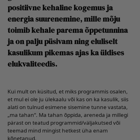
positiivne kehaline kogemus ja
energia suurenemine, mille mõju
toimib kehale parema õppetunnina
ja on palju püsivam ning eluliselt
kasulikum pikemas ajas ka üldises
elukvaliteedis.
Kui mult on küsitud, et miks programmis osalen,
et mul ei ole ju ülekaalu või kas on ka kasulik, siis
alati on tulnud esimene sisemine tunne vastata,
„ma tahan“. Ma tahan õppida, areneda ja millegi
pärast on teatud programmid/väljakutsed või
teemad mind mingist hetkest üha enam
kõnetanud.