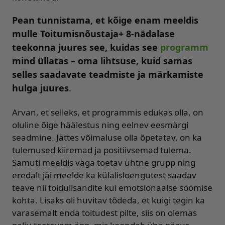
Pean tunnistama, et kõige enam meeldis
mulle Toitumisnõustaja+ 8-nädalase
teekonna juures see, kuidas see
programm
mind üllatas – oma lihtsuse, kuid samas
selles saadavate teadmiste ja märkamiste
hulga juures
.
Arvan, et selleks, et programmis edukas olla, on
oluline õige häälestus ning eelnev eesmärgi
seadmine. Jättes võimaluse olla õpetatav, on ka
tulemused kiiremad ja positiivsemad tulema.
Samuti meeldis väga toetav ühtne grupp ning
eredalt jäi meelde ka külalisloengutest saadav
teave nii toidulisandite kui emotsionaalse söömise
kohta. Lisaks oli huvitav tõdeda, et kuigi tegin ka
varasemalt enda toitudest pilte, siis on olemas