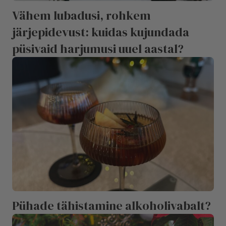
Vähem lubadusi, rohkem
järjepidevust: kuidas kujundada
püsivaid harjumusi uuel aastal?
Pühade tähistamine alkoholivabalt?