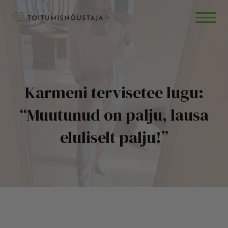
Skip to content
RETSEPTID
BLOGI
KKK
Karmeni tervisetee lugu:
“Muutunud on palju, lausa
eluliselt palju!”