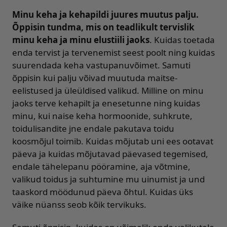
Minu keha ja kehapildi juures muutus palju.
Õppisin tundma, mis on teadlikult tervislik
minu keha ja minu elustiili jaoks
. Kuidas toetada
enda tervist ja tervenemist seest poolt ning kuidas
suurendada keha vastupanuvõimet. Samuti
õppisin kui palju võivad muutuda maitse-
eelistused ja üleüldised valikud. Milline on minu
jaoks terve kehapilt ja enesetunne ning kuidas
minu, kui naise keha hormoonide, suhkrute,
toidulisandite jne endale pakutava toidu
koosmõjul toimib. Kuidas mõjutab uni ees ootavat
päeva ja kuidas mõjutavad päevased tegemised,
endale tähelepanu pööramine, aja võtmine,
valikud toidus ja suhtumine mu uinumist ja und
taaskord möödunud päeva õhtul. Kuidas üks
väike nüanss seob kõik tervikuks.