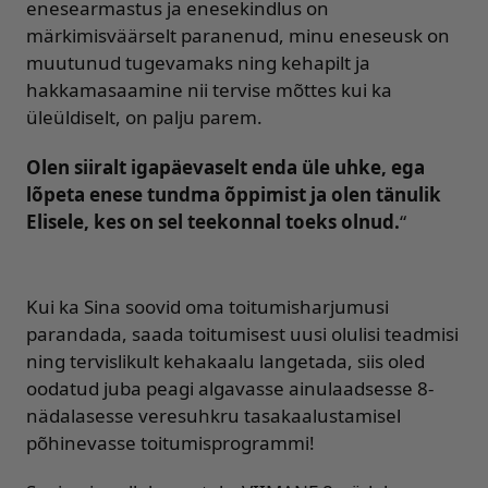
enesearmastus ja enesekindlus on
märkimisväärselt paranenud, minu eneseusk on
muutunud tugevamaks ning kehapilt ja
hakkamasaamine nii tervise mõttes kui ka
üleüldiselt, on palju parem.
Olen siiralt igapäevaselt enda üle uhke, ega
lõpeta enese tundma õppimist ja olen tänulik
Elisele, kes on sel teekonnal toeks olnud.
“
Kui ka Sina soovid oma toitumisharjumusi
parandada, saada toitumisest uusi olulisi teadmisi
ning tervislikult kehakaalu langetada, siis oled
oodatud juba peagi algavasse ainulaadsesse 8-
nädalasesse veresuhkru tasakaalustamisel
põhinevasse toitumisprogrammi!