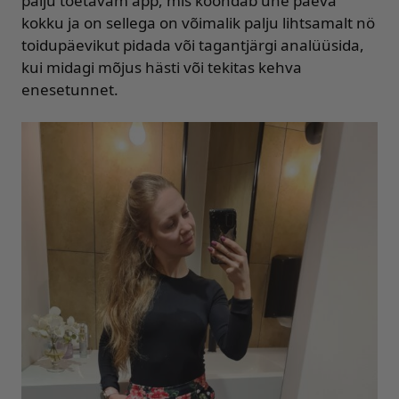
palju toetavam äpp, mis koondab ühe päeva
kokku ja on sellega on võimalik palju lihtsamalt nö
toidupäevikut pidada või tagantjärgi analüüsida,
kui midagi mõjus hästi või tekitas kehva
enesetunnet.