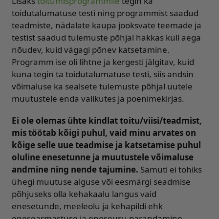
Lisaks
toitumisprogrammile
tegin ka
toidutalumatuse testi ning programmist saadud
teadmiste, nädalate kaupa jooksvate teemade ja
testist saadud tulemuste põhjal hakkas küll aega
nõudev, kuid vägagi põnev katsetamine.
Programm ise oli lihtne ja kergesti jälgitav, kuid
kuna tegin ta toidutalumatuse testi, siis andsin
võimaluse ka sealsete tulemuste põhjal uutele
muutustele enda valikutes ja poenimekirjas.
Ei ole olemas ühte kindlat toitu/viisi/teadmist,
mis töötab kõigi puhul, vaid minu arvates on
kõige selle uue teadmise ja katsetamise puhul
oluline enesetunne ja muutustele võimaluse
andmine ning nende tajumine.
Samuti ei tohiks
ühegi muutuse alguse või eesmärgi seadmise
põhjuseks olla kehakaalu langus vaid
enesetunde, meeleolu ja kehapildi ehk
enesearmastuse ja eneseusu parandamine.