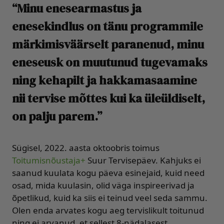
“Minu enesearmastus ja
enesekindlus on tänu programmile
märkimisväärselt paranenud, minu
eneseusk on muutunud tugevamaks
ning kehapilt ja hakkamasaamine
nii tervise mõttes kui ka üleüldiselt,
on palju parem.”
Sügisel, 2022. aasta oktoobris toimus
Toitumisnõustaja+
Suur Tervisepäev. Kahjuks ei
saanud kuulata kogu päeva esinejaid, kuid need
osad, mida kuulasin, olid väga inspireerivad ja
õpetlikud, kuid ka siis ei teinud veel seda sammu.
Olen enda arvates kogu aeg tervislikult toitunud
ning ei arvanud, et sellest 8-nädalasest