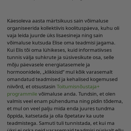
Käesoleva aasta märtsikuus sain võimaluse
organiseerida kollektiivis koolituspäeva, kuhu oli
vaja leida juurde üks lisaesineja ning sain
võimaluse kutsuda Elise oma teadmisi jagama.
Kui Elis tõi oma lühikeses, kuid informatiivses
tunnis välja suhkrute ja süsivesikute osa, selle
mõju päevasele energiatasemele ja
hormoonidele, „klikkisid“ mul kõik varasemalt
omandatud teadmised ja kehalised kogemused
niivõrd, et otsustasin
Toitumisnõustaja+
programmile
võimaluse anda. Tundsin, et olen
valmis veel enam pühenduma ning pidin tõdema,
et mul on veel palju mida enda juures tundma
õppida, katsetada ja olla õpetatav ka uute
teadmistega. Samuti tuli tunnistada, et kui ma
üksi ei oska neid varasemaid teadmisi püsivalt ellu