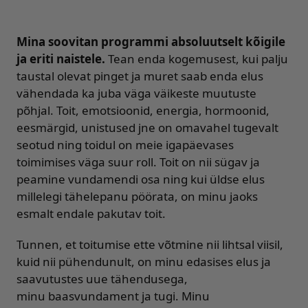
Mina soovitan programmi absoluutselt kõigile
ja eriti naistele.
Tean enda kogemusest, kui palju
taustal olevat pinget ja muret saab enda elus
vähendada ka juba väga väikeste muutuste
põhjal. Toit, emotsioonid, energia, hormoonid,
eesmärgid, unistused jne on omavahel tugevalt
seotud ning toidul on meie igapäevases
toimimises väga suur roll. Toit on nii sügav ja
peamine vundamendi osa ning kui üldse elus
millelegi tähelepanu pöörata, on minu jaoks
esmalt endale pakutav toit.
Tunnen, et toitumise ette võtmine nii lihtsal viisil,
kuid nii pühendunult, on minu edasises elus ja
saavutustes uue tähendusega,
minu baasvundament ja tugi. Minu