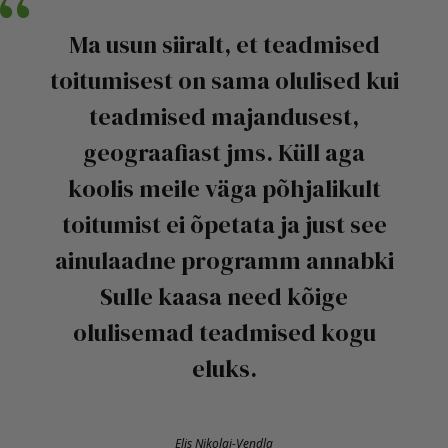
Ma usun siiralt, et teadmised
toitumisest on sama olulised kui
teadmised majandusest,
geograafiast jms. Küll aga
koolis meile väga põhjalikult
toitumist ei õpetata ja just see
ainulaadne programm annabki
Sulle kaasa need kõige
olulisemad teadmised kogu
eluks.
Elis Nikolai-Vendla