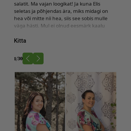
salatit. Ma vajan loogikat! Ja kuna Elis
seletas ja põhjendas ära, miks midagi on
hea või mitte nii hea, siis see sobis mulle
väga hästi. Mul ei olnud eesmärk kaalu
langetada, sest ei tahtnud tekitada stressi
ja ootusi. Kuid ikkagi, ilma mingi erilise
Kitta
pingutuseta langes programmi jooksul
kaalu umbes 10kg. Olen väga üllatunud,
1
/
30
et olen suutnud olla järjepidev. Tänu
kaotatud kilodele ja tervislikule
toitumisele on mul vähenenud ka
põlvevalud. Kadus ära ka maoärritusest
tekkiv ebameeldiv tunne söögitorus.
Lisaks lähevad erinevad riideesemed taas
selga ja isegi saab hingata. 😊 Ja nüüd
alates programmi algusest kuni tänaseni
olen kaotanud 20kg!