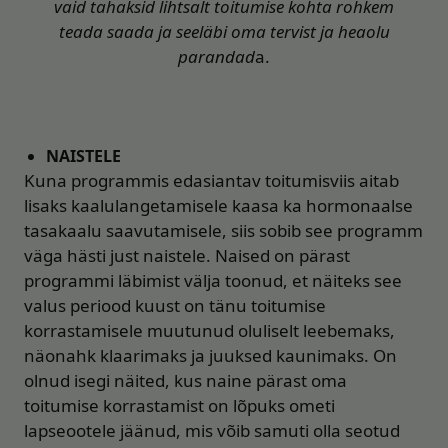
vaid tahaksid lihtsalt toitumise kohta rohkem
teada saada ja seeläbi oma tervist ja heaolu
parandad
a.
NAISTELE
Kuna programmis edasiantav toitumisviis aitab
lisaks kaalulangetamisele kaasa ka hormonaalse
tasakaalu saavutamisele, siis sobib see programm
väga hästi just naistele. Naised on pärast
programmi läbimist välja toonud, et näiteks see
valus periood kuust on tänu toitumise
korrastamisele muutunud oluliselt leebemaks,
näonahk klaarimaks ja juuksed kaunimaks. On
olnud isegi näited, kus naine pärast oma
toitumise korrastamist on lõpuks ometi
lapseootele jäänud, mis võib samuti olla seotud