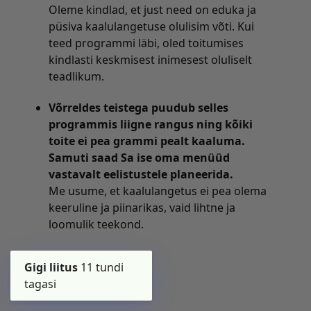
Oleme kindlad, et just need on eduka ja
püsiva kaalulangetuse olulisim võti. Kui
teed programmi läbi, oled toitumises
kindlasti keskmisest inimesest oluliselt
teadlikum.
Võrreldes teistega puudub selles
programmis liigne rangus ning kõiki
toite ei pea grammi pealt kaaluma.
Samuti saad Sa ise oma menüüd
vastavalt eelistustele planeerida.
Me usume, et kaalulangetus ei pea olema
keeruline ja piinarikas, vaid lihtne ja
loomulik teekond.