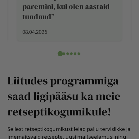
0
paremini, kui olen aastaid
tundnud”
08.04.2026
Liitudes programmiga
saad ligipääsu ka meie
retseptikogumikule!
Sellest retseptikogumikust leiad palju tervislikke ja
imemaitsvaid retsepte, uusi maitseelamusi ning