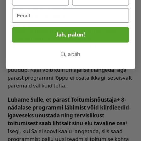
toitumisalane teave
tervislikud retseptid
tugigrupp
nipid ja trikid toitumise kohta just Sulle
Jah, palun!
sobival ajal kodust lahkumata
Erinevus teiste sarnaste programmidega seisneb
Ei, aitäh
sellest, et enamik nendest on üles ehitatud kindla
toitumiskava jälgimise peale, ent koolituslik pool
puudub. Kaal võib küll lühiajaliselt langeda, aga
pärast programmi lõppu ei osata ikkagi iseseisvalt
paremaid valikuid teha.
Lubame Sulle, et pärast Toitumisnõustaja+ 8-
nädalase programmi läbimist võid kiirdieedid
igaveseks unustada ning tervislikust
toitumisest saab lihtsalt sinu elu tavaline osa
!
Isegi, kui Sa ei soovi kaalu langetada, siis saad
programmist palju uusi teadmisi toitumise kohta