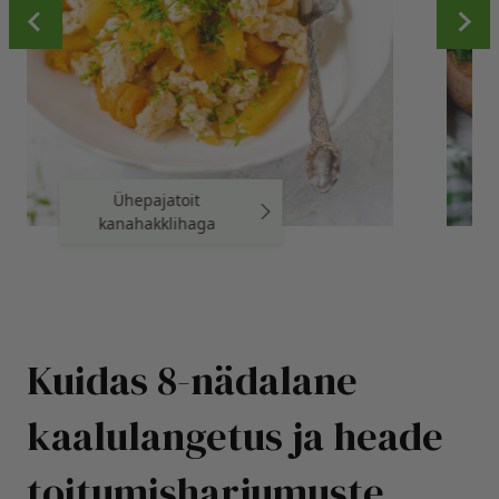
Tuunikala-muna
võileivad
Kuidas 8-nädalane
kaalulangetus ja heade
toitumisharjumuste