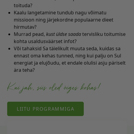
toituda?
Kaalu langetamine tundub nagu võimatu
missioon ning järjekordne populaarne dieet
hirmutav?
Murrad pead,
kust üldse saada
tervisliku toitumise
kohta usaldusväärset infot?
Või tahaksid Sa täielikult muuta seda, kuidas sa
ennast oma kehas tunned, ning kui palju on Sul
energiat ja elujõudu, et endale olulisi asju päriselt
ära teha?
Kui jah, siis oled õiges kohas!
LIITU PROGRAMMIGA