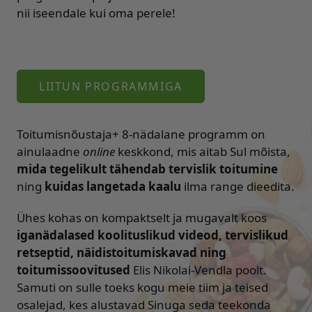
nii iseendale kui oma perele!
LIITUN PROGRAMMIGA
Toitumisnõustaja+ 8-nädalane programm on
ainulaadne
online
keskkond, mis aitab Sul mõista,
mida tegelikult tähendab tervislik toitumine
ning
kuidas langetada kaalu
ilma range dieedita.
Ühes kohas on kompaktselt ja mugavalt koos
iganädalased koolituslikud videod, tervislikud
retseptid, näidistoitumiskavad ning
toitumissoovitused
Elis Nikolai-Vendla poolt.
Samuti on sulle toeks kogu meie tiim ja teised
osalejad, kes alustavad Sinuga seda teekonda