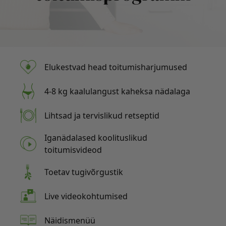
Elukestvad head toitumisharjumused
4-8 kg kaalulangust kaheksa nädalaga
Lihtsad ja tervislikud retseptid
Iganädalased koolituslikud
toitumisvideod
Toetav tugivõrgustik
Live videokohtumised
Näidismenüü