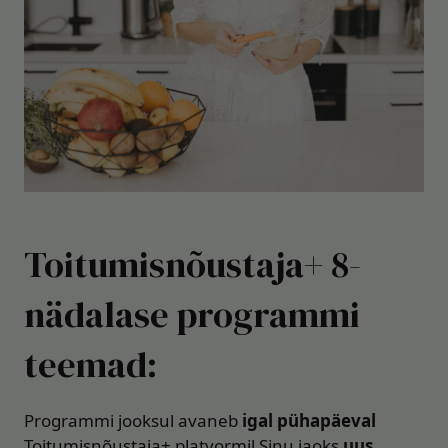
Toitumisnõustaja+ 8-
nädalase programmi
teemad:
Programmi jooksul avaneb
igal pühapäeval
Toitumisnõustaja+ platvormil Sinu jaoks
uus