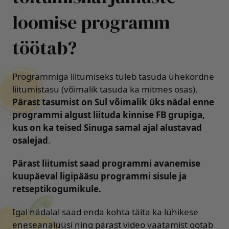
loomise programm
töötab?
Programmiga liitumiseks tuleb tasuda ühekordne
liitumistasu (võimalik tasuda ka mitmes osas).
Pärast tasumist on Sul võimalik üks nädal enne
programmi algust liituda kinnise FB grupiga,
kus on ka teised Sinuga samal ajal alustavad
osalejad
.
Pärast liitumist saad programmi avanemise
kuupäeval ligipääsu programmi sisule ja
retseptikogumikule.
Igal nädalal saad enda kohta täita ka lühikese
eneseanalüüsi ning pärast video vaatamist ootab