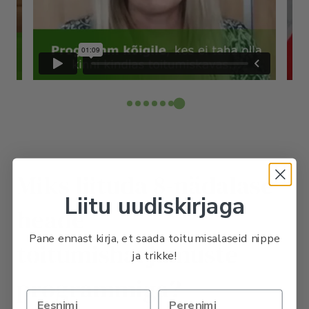
Miks liituda 8-nädalase
Liitu uudiskirjaga
heade
Pane ennast kirja, et saada toitumisalaseid nippe
toitumisharjumuste
ja trikke!
programmiga?