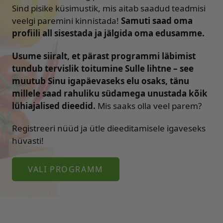
Sind pisike küsimustik, mis aitab saadud teadmisi
veelgi paremini kinnistada!
Samuti saad oma
profiili all sisestada ja jälgida oma edusamme.
Usume siiralt, et pärast programmi läbimist
tundub tervislik toitumine Sulle lihtne – see
muutub Sinu igapäevaseks elu osaks, tänu
millele saad rahuliku südamega unustada kõik
lühiajalised dieedid.
Mis saaks olla veel parem?
Registreeri nüüd ja ütle dieeditamisele igaveseks
hüvasti!
VALI PROGRAMM