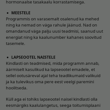
hormonaalse tasakaalu korrastamisega.
MEESTELE
Programmis on varasemalt osalenud ka mehed
ning ka nemad on väga rahule jäänud. Nad on
omandanud väga palju uusi teadmisi, saanud uut
energiat ning ka kaalunumber kahanes soovitud
tasemele.
LAPSEOOTEL NAISTELE
Kindlasti on teadmised, mida programm annab,
äärmiselt kasulikud ka lapseootel emadele, et
sellel ootusäreval ajal teha teadlikumaid valikuid
ja ka tulevikus oma pere eest veelgi paremini
hoolitseda.
Küll aga ei tohiks lapseootel naisel kindlasti olla
eesmärgiks kaalulangetus, seega toitumisplaani