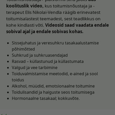
koolituslik video,
kus toitumisnõustaja ja -
terapeut Elis Nikolai-Vendla räägib erinevatest
toitumisalastest teemadest, sest teadlikkus on
kohe kindlasti võti.
Videosid saad vaadata endale
sobival ajal ja endale sobivas kohas.
Sissejuhatus ja veresuhkru tasakaalustamise
põhimõtted
Suhkrud ja suhkruasendajad
Rasvad – küllastunud ja küllastumata
Valgud ja vee tarbimine
Toiduvalmistamise meetodid, e-ained ja sool
toidus
Alkohol, müüdid, emotsionaalne toitumine
Toidulisandid ja haiguste seos toitumisega
Hormonaalne tasakaal; kokkuvõte.