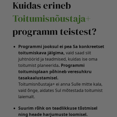
Kuidas erineb
Toitumisnõustaja+
programm teistest?
Programmi jooksul ei pea Sa konkreetset
toitumiskava jälgima,
vaid saad siit
juhtnöörid ja teadmised, kuidas ise oma
toitumist planeerida
.
Programmi
toitumisplaan põhineb veresuhkru
tasakaalustamisel.
Toitumisnõustaja+ ei anna Sulle mitte kala,
vaid õnge, aidates Sul mõtestada toitumist
laiemalt.
Suurim rõhk on teadlikkuse tõstmisel
ning heade harjumuste loomisel.