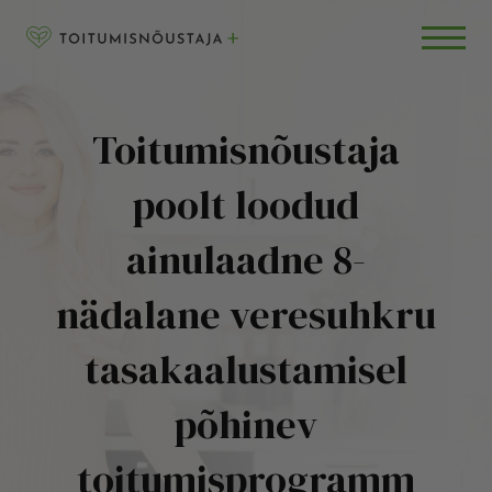
Skip to content
RETSEPTID
BLOGI
KKK
Toitumisnõustaja
poolt loodud
ainulaadne 8-
nädalane veresuhkru
tasakaalustamisel
põhinev
toitumisprogramm