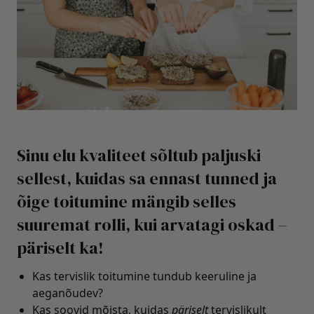
Sinu elu kvaliteet sõltub paljuski
sellest, kuidas sa ennast tunned ja
õige toitumine mängib selles
suuremat rolli, kui arvatagi oskad –
päriselt ka!
Kas tervislik toitumine tundub keeruline ja
aeganõudev?
Kas soovid mõista, kuidas
päriselt
tervislikult