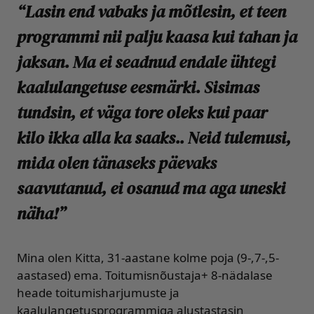
“Lasin end vabaks ja mõtlesin, et teen
programmi nii palju kaasa kui tahan ja
jaksan. Ma ei seadnud endale ühtegi
kaalulangetuse eesmärki. Sisimas
tundsin, et väga tore oleks kui paar
kilo ikka alla ka saaks.. Neid tulemusi,
mida olen tänaseks päevaks
saavutanud, ei osanud ma aga uneski
näha!”
Mina olen Kitta, 31-aastane kolme poja (9-,7-,5-
aastased) ema. Toitumisnõustaja+ 8-nädalase
heade toitumisharjumuste ja
kaalulangetusprogrammiga alustastasin