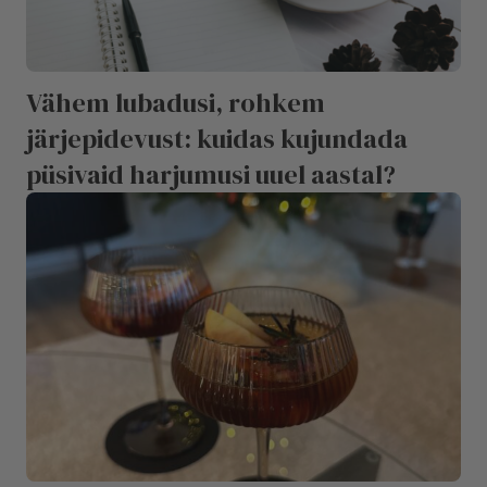
Vähem lubadusi, rohkem
järjepidevust: kuidas kujundada
püsivaid harjumusi uuel aastal?