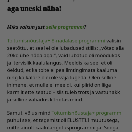
aga uneski näha!
Miks valisin just
selle programmi
?
Toitumisnõustaja+ 8-nädalase programmi
valisin
seetõttu, et seal ei ole lubadused stiilis: „võtad alla
20kg ühe nädalaga!“, vaid lubatud oli mõõdukas
ja tervislik kaalulangus. Meeldis ka see, et oli
öeldud, et ka toite ei pea ilmtingimata kaaluma
ning ka kaloreid ei ole vaja lugeda. Olen selline
inimene, et mulle ei meeldi, kui piirid on liiga
karmilt ette seatud – siis tuleb trots ja vastuhakk
ja selline vabadus kõnetas mind.
Samuti võlus mind
Toitumisnõustaja+ programmi
puhul see, et tegemist oli ELUSTIILI muutusega,
mitte ainult kaalulangetusprogrammiga. Seega,