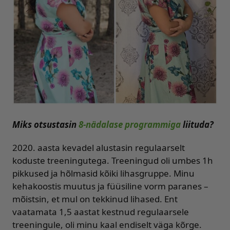
Miks otsustasin
8-nädalase programmiga
liituda?
2020. aasta kevadel alustasin regulaarselt
koduste treeningutega. Treeningud oli umbes 1h
pikkused ja hõlmasid kõiki lihasgruppe. Minu
kehakoostis muutus ja füüsiline vorm paranes –
mõistsin, et mul on tekkinud lihased. Ent
vaatamata 1,5 aastat kestnud regulaarsele
treeningule, oli minu kaal endiselt väga kõrge.