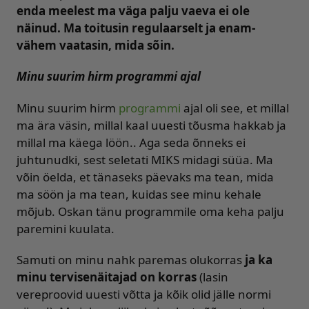
enda meelest ma väga palju vaeva ei ole
näinud. Ma toitusin regulaarselt ja enam-
vähem vaatasin, mida sõin.
Minu suurim hirm programmi ajal
Minu suurim hirm
programmi
ajal oli see, et millal
ma ära väsin, millal kaal uuesti tõusma hakkab ja
millal ma käega löön.. Aga seda õnneks ei
juhtunudki, sest seletati MIKS midagi süüa. Ma
võin öelda, et tänaseks päevaks ma tean, mida
ma söön ja ma tean, kuidas see minu kehale
mõjub. Oskan tänu programmile oma keha palju
paremini kuulata.
Samuti on minu nahk paremas olukorras
ja ka
minu tervisenäitajad on korras
(lasin
vereproovid uuesti võtta ja kõik olid jälle normi