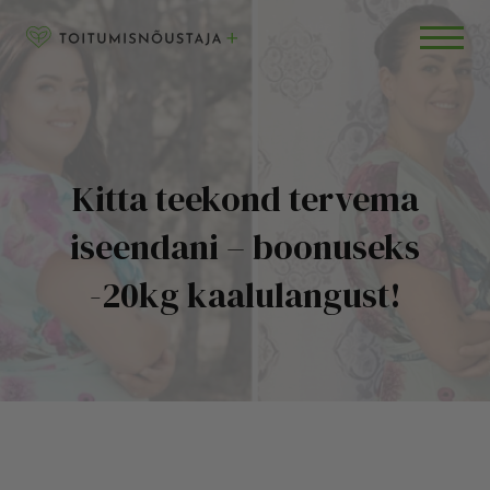
Skip to content
RETSEPTID
BLOGI
KKK
Kitta teekond tervema
iseendani – boonuseks
-20kg kaalulangust!