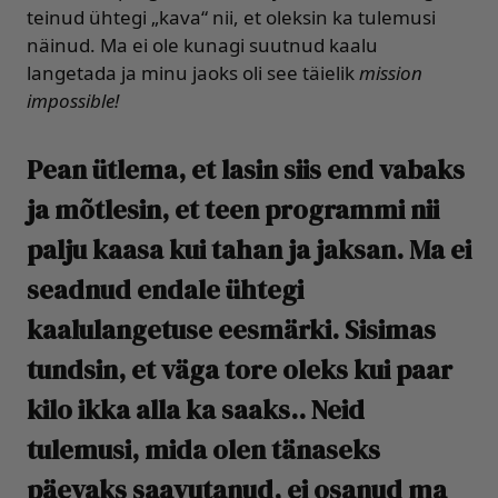
teinud ühtegi „kava“ nii, et oleksin ka tulemusi
näinud. Ma ei ole kunagi suutnud kaalu
langetada ja minu jaoks oli see täielik
mission
impossible!
Pean ütlema, et lasin siis end vabaks
ja mõtlesin, et teen programmi nii
palju kaasa kui tahan ja jaksan. Ma ei
seadnud endale ühtegi
kaalulangetuse eesmärki. Sisimas
tundsin, et väga tore oleks kui paar
kilo ikka alla ka saaks.. Neid
tulemusi, mida olen tänaseks
päevaks saavutanud, ei osanud ma