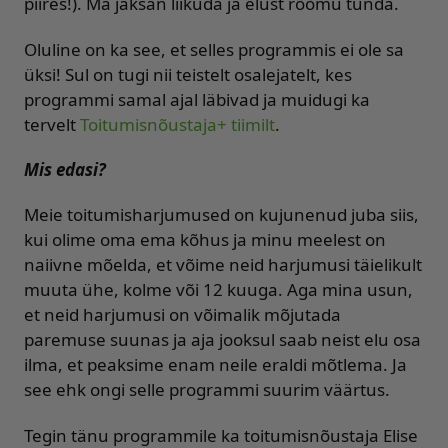
piires!). Ma jaksan liikuda ja elust rõõmu tunda.
Oluline on ka see, et selles programmis ei ole sa
üksi! Sul on tugi nii teistelt osalejatelt, kes
programmi samal ajal läbivad ja muidugi ka
tervelt
Toitumisnõustaja+ tiimilt
.
Mis edasi?
Meie toitumisharjumused on kujunenud juba siis,
kui olime oma ema kõhus ja minu meelest on
naiivne mõelda, et võime neid harjumusi täielikult
muuta ühe, kolme või 12 kuuga. Aga mina usun,
et neid harjumusi on võimalik mõjutada
paremuse suunas ja aja jooksul saab neist elu osa
ilma, et peaksime enam neile eraldi mõtlema. Ja
see ehk ongi selle programmi suurim väärtus.
Tegin tänu programmile ka toitumisnõustaja Elise