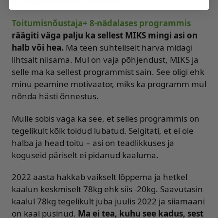
allikatest ise kokku mõelnud.
Toitumisnõustaja+ 8-nädalases programmis
räägiti väga palju ka sellest MIKS mingi asi on
halb või hea.
Ma teen suhteliselt harva midagi
lihtsalt niisama. Mul on vaja põhjendust, MIKS ja
selle ma ka sellest programmist sain. See oligi ehk
minu peamine motivaator, miks ka programm mul
nõnda hästi õnnestus.
Mulle sobis väga ka see, et selles programmis on
tegelikult kõik toidud lubatud. Selgitati, et ei ole
halba ja head toitu – asi on teadlikkuses ja
koguseid päriselt ei pidanud kaaluma.
2022 aasta hakkab vaikselt lõppema ja hetkel
kaalun keskmiselt 78kg ehk siis -20kg. Saavutasin
kaalul 78kg tegelikult juba juulis 2022 ja siiamaani
on kaal püsinud.
Ma ei tea, kuhu see kadus, sest