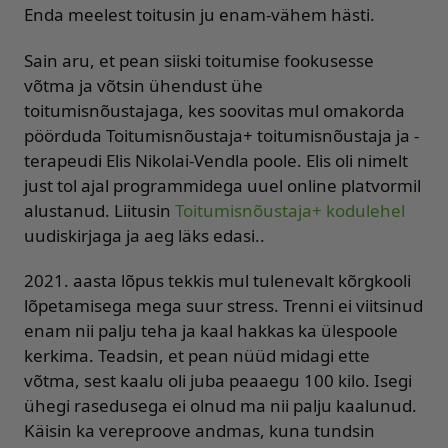
Enda meelest toitusin ju enam-vähem hästi.
Sain aru, et pean siiski toitumise fookusesse
võtma ja võtsin ühendust ühe
toitumisnõustajaga, kes soovitas mul omakorda
pöörduda Toitumisnõustaja+ toitumisnõustaja ja -
terapeudi Elis Nikolai-Vendla poole. Elis oli nimelt
just tol ajal programmidega uuel online platvormil
alustanud. Liitusin
Toitumisnõustaja+ kodulehel
uudiskirjaga ja aeg läks edasi..
2021. aasta lõpus tekkis mul tulenevalt kõrgkooli
lõpetamisega mega suur stress. Trenni ei viitsinud
enam nii palju teha ja kaal hakkas ka ülespoole
kerkima. Teadsin, et pean nüüd midagi ette
võtma, sest kaalu oli juba peaaegu 100 kilo. Isegi
ühegi rasedusega ei olnud ma nii palju kaalunud.
Käisin ka vereproove andmas, kuna tundsin