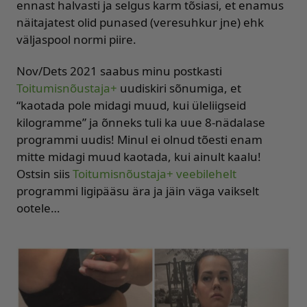
ennast halvasti ja selgus karm tõsiasi, et enamus
näitajatest olid punased (veresuhkur jne) ehk
väljaspool normi piire.
Nov/Dets 2021 saabus minu postkasti
Toitumisnõustaja+
uudiskiri sõnumiga, et
“kaotada pole midagi muud, kui üleliigseid
kilogramme” ja õnneks tuli ka uue 8-nädalase
programmi uudis! Minul ei olnud tõesti enam
mitte midagi muud kaotada, kui ainult kaalu!
Ostsin siis
Toitumisnõustaja+ veebilehelt
programmi ligipääsu ära ja jäin väga vaikselt
ootele…