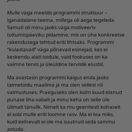
Mulle väga meeldis programmi struktuur –
iganädalane teema, millega oli aega tegeleda.
Samuti oli minu jaoks väga motiveeriv
toitumispäeviku pidamine, mis on ühe konkreetse
rakendusega tehtud eriti lihtsaks. Programmi
‘’külastavad’’ väga põnevad esinejad, kes ei
keskendu alati toidule, vaid fookuses on ka
vaimne tervis ja üleüldine tervislik elustiil.
Ma avastasin programmi käigus enda jaoks
taimetoidu maailma ja ma olen sellest nii
vaimustuses. Praeguseks olen kolm kuud elanud
punase liha vabalt ja minu keha on selle üle
ülimalt tänulik. Nimelt ka mu geenitesti kohaselt
ei sobi mulle eriti loomne rasv. Ma ei tea miks,
kuid eelnevalt ei ole ma suutnud seda sammu
astuda.