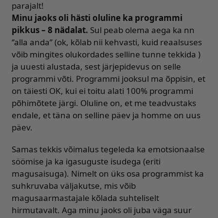
parajalt!
Minu jaoks oli hästi oluline ka programmi
pikkus – 8 nädalat.
Sul peab olema aega ka nn
‘’alla anda’’ (ok, kõlab nii kehvasti, kuid reaalsuses
võib mingites olukordades selline tunne tekkida )
ja uuesti alustada, sest järjepidevus on selle
programmi võti. Programmi jooksul ma õppisin, et
on täiesti OK, kui ei toitu alati 100% programmi
põhimõtete järgi. Oluline on, et me teadvustaks
endale, et täna on selline päev ja homme on uus
päev.
Samas tekkis võimalus tegeleda ka emotsionaalse
söömise ja ka igasuguste isudega (eriti
magusaisuga). Nimelt on üks osa programmist ka
suhkruvaba väljakutse, mis võib
magusaarmastajale kõlada suhteliselt
hirmutavalt. Aga minu jaoks oli juba väga suur