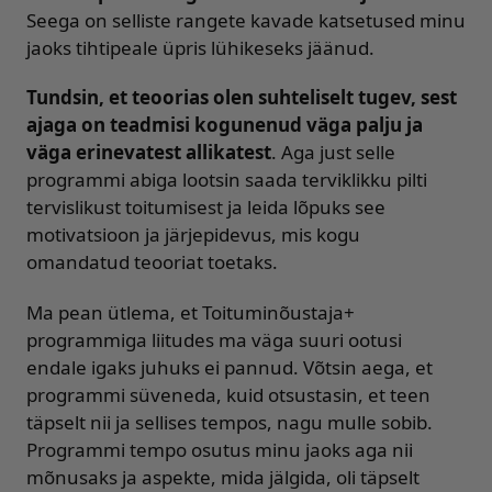
Seega on selliste rangete kavade katsetused minu
jaoks tihtipeale üpris lühikeseks jäänud.
Tundsin, et teoorias olen suhteliselt tugev, sest
ajaga on teadmisi kogunenud väga palju ja
väga erinevatest allikatest
. Aga just selle
programmi abiga lootsin saada terviklikku pilti
tervislikust toitumisest ja leida lõpuks see
motivatsioon ja järjepidevus, mis kogu
omandatud teooriat toetaks.
Ma pean ütlema, et Toituminõustaja+
programmiga liitudes ma väga suuri ootusi
endale igaks juhuks ei pannud. Võtsin aega, et
programmi süveneda, kuid otsustasin, et teen
täpselt nii ja sellises tempos, nagu mulle sobib.
Programmi tempo osutus minu jaoks aga nii
mõnusaks ja aspekte, mida jälgida, oli täpselt