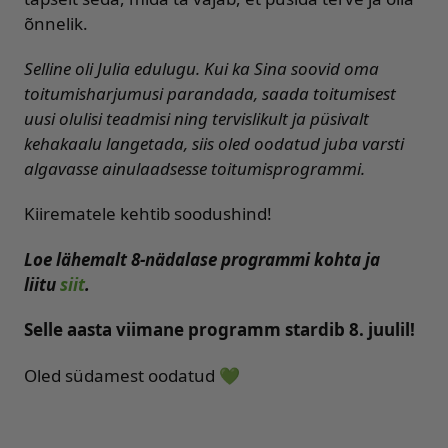
õnnelik.
Selline oli Julia edulugu. Kui ka Sina soovid oma
toitumisharjumusi parandada, saada toitumisest
uusi olulisi teadmisi ning tervislikult ja püsivalt
kehakaalu langetada, siis oled oodatud juba varsti
algavasse ainulaadsesse toitumisprogrammi.
Kiirematele kehtib soodushind!
Loe lähemalt 8-nädalase programmi kohta ja
liitu
siit
.
Selle aasta viimane programm stardib 8. juulil!
Oled südamest oodatud 💚