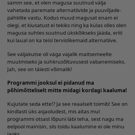
samm see, et olen magusa suutnud välja
vahetada paremate alternatiivide ja puuviljade-
pähklite vastu. Kodus muud magusat enam ei
olegi, et kiusatust ei tekiks ning ka külas olles olen
magusa suhtes suutnud ükskõikseks jääda, eriti
kui laual on ka teisi tervislikemaid alternatiive.
See väljakutse oli väga vajalik maitsemeelte
muutmiseks ja suhkrusõltuvusest vabanemiseks.
Jah, see on täiesti võimalik!
Programmi jooksul ei pidanud ma
põhimõtteliselt mitte midagi kordagi kaaluma!
Kujutate seda ette!? Ja see reaalselt toimib! See on
kindlasti üks asjaoludest, mis aitas mul
programmi otsast lõpuni läbi teha, sest nagu ma
eelpool mainisin, siis toidu kaalumine ei ole minu
jaoks.