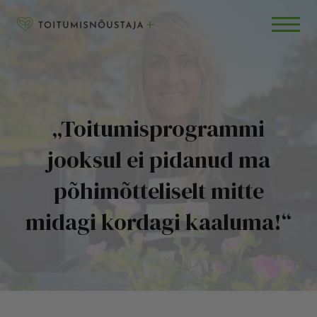
Skip to content
RETSEPTID
BLOGI
KKK
„Toitumisprogrammi
jooksul ei pidanud ma
põhimõtteliselt mitte
midagi kordagi kaaluma!“