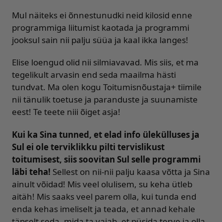
Mul näiteks ei õnnestunudki neid kilosid enne
programmiga liitumist kaotada ja programmi
jooksul sain nii palju süüa ja kaal ikka langes!
Elise loengud olid nii silmiavavad. Mis siis, et ma
tegelikult arvasin end seda maailma hästi
tundvat. Ma olen kogu Toitumisnõustaja+ tiimile
nii tänulik toetuse ja paranduste ja suunamiste
eest! Te teete niii õiget asja!
Kui ka Sina tunned, et elad info ülekülluses ja
Sul ei ole terviklikku pilti tervislikust
toitumisest, siis soovitan Sul selle programmi
läbi teha!
Sellest on nii-nii palju kaasa võtta ja Sina
ainult võidad! Mis veel olulisem, su keha ütleb
aitäh! Mis saaks veel parem olla, kui tunda end
enda kehas imeliselt ja teada, et annad kehale
täpselt seda, mida ta vajab, et püsida terve ja olla