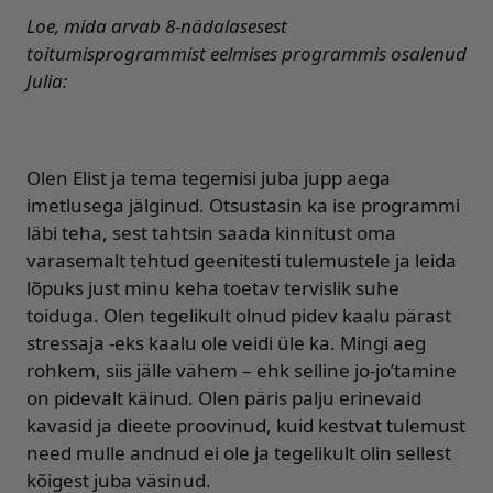
Loe, mida arvab 8-nädalasesest
toitumisprogrammist eelmises programmis osalenud
Julia:
Olen Elist ja tema tegemisi juba jupp aega
imetlusega jälginud. Otsustasin ka ise programmi
läbi teha, sest tahtsin saada kinnitust oma
varasemalt tehtud geenitesti tulemustele ja leida
lõpuks just minu keha toetav tervislik suhe
toiduga. Olen tegelikult olnud pidev kaalu pärast
stressaja -eks kaalu ole veidi üle ka. Mingi aeg
rohkem, siis jälle vähem – ehk selline jo-jo’tamine
on pidevalt käinud. Olen päris palju erinevaid
kavasid ja dieete proovinud, kuid kestvat tulemust
need mulle andnud ei ole ja tegelikult olin sellest
kõigest juba väsinud.