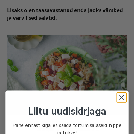
Lisaks olen taasavastanud enda jaoks värsked
ja värvilised salatid.
Liitu uudiskirjaga
Toitumisnõustaja+ kinoasalat peedi ja fetajuustuga.
Pane ennast kirja, et saada toitumisalaseid nippe
Retsepti leiad retseptide alt.
ja trikke!