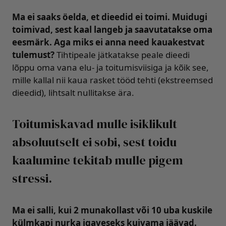
Ma ei saaks öelda, et dieedid ei toimi. Muidugi
toimivad, sest kaal langeb ja saavutatakse oma
eesmärk. Aga miks ei anna need kauakestvat
tulemust?
Tihtipeale jätkatakse peale dieedi
lõppu oma vana elu- ja toitumisviisiga ja kõik see,
mille kallal nii kaua rasket tööd tehti (ekstreemsed
dieedid), lihtsalt nullitakse ära.
Toitumiskavad mulle isiklikult
absoluutselt ei sobi, sest toidu
kaalumine tekitab mulle pigem
stressi.
Ma ei salli, kui 2 munakollast või 10 uba kuskile
külmkapi nurka igaveseks kuivama jäävad.