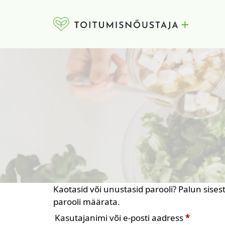
Skip to content
Kaotasid või unustasid parooli? Palun sisest
parooli määrata.
Nõutud
Kasutajanimi või e-posti aadress
*