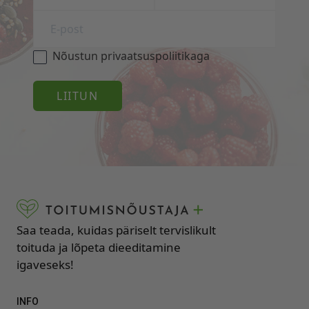
F
L
I
A
R
S
S
T
Nõustun privaatsuspoliitikaga
T
Saa teada, kuidas päriselt tervislikult
toituda ja lõpeta dieeditamine
igaveseks!
INFO