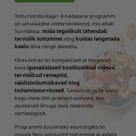
Toitumisnõustaja+ 8-nädalane programm
on ainulaadne
online
keskkond, mis aitab
Sul mõista,
mida tegelikult tähendab
tervislik toitumine
ning
kuidas langetada
kaalu
ilma range dieedita.
Ühes kohas on kompaktselt ja mugavalt
koos
iganädalased koolituslikud videod,
tervislikud retseptid,
näidistoitumiskavad ning
toitumissoovitused
. Samuti on sulle toeks
kogu meie tiim ja teised osalejad, kes
alustavad Sinuga seda teekonda
samaaegselt.
Programmi suurimaks eesmärgiks on
muuta Sinu suhtumist toitumisse ja aidata