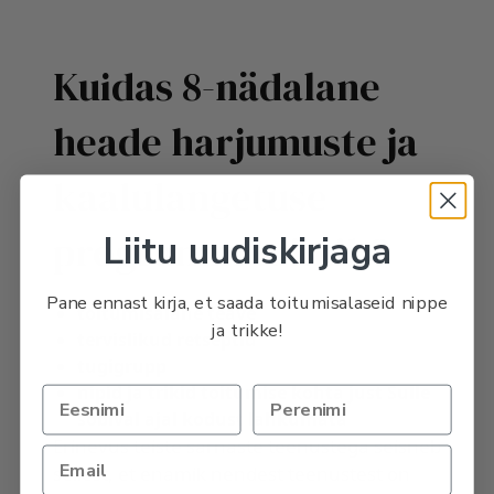
Kuidas 8-nädalane
heade harjumuste ja
kaalulangetuse
programm toimib?
Liitu uudiskirjaga
Pane ennast kirja, et saada toitumisalaseid nippe
toitumisalane teave
ja trikke!
tervislikud retseptid
tugigrupp
nipid ja trikid toitumise kohta just Sulle
sobival ajal kodust lahkumata
Erinevus teiste sarnaste teenustega seisneb
sellest, et enamik nendest teenustest on