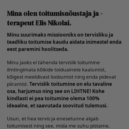
Mina olen toitumisnõustaja ja -
terapeut Elis Nikolai.
Minu suurimaks missiooniks on tervisliku ja
teadliku toitumise kaudu aidata inimestel enda
eest paremini hoolitseda.
Minu jaoks ei tähenda tervislik toitumine
ilmtingimata kõikide toiduainete kaalumist,
kõigest meeldivast loobumist ning enda pidevat
piiramist.
Tervislik toitumine on elu tavaline
osa, harjumus ning see on LIHTNE! Kohe
kindlasti ei pea toitumine olema 100%
ideaalne, et saavutada soovitud tulemusi.
Usun, et hea tervis ja enesetunne algab
toitumisest ning see, mida me suhu pistame,