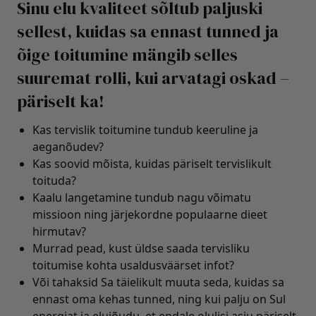
Sinu elu kvaliteet sõltub paljuski
sellest, kuidas sa ennast tunned ja
õige toitumine mängib selles
suuremat rolli, kui arvatagi oskad –
päriselt ka!
Kas tervislik toitumine tundub keeruline ja
aeganõudev?
Kas soovid mõista, kuidas päriselt tervislikult
toituda?
Kaalu langetamine tundub nagu võimatu
missioon ning järjekordne populaarne dieet
hirmutav?
Murrad pead, kust üldse saada tervisliku
toitumise kohta usaldusväärset infot?
Või tahaksid Sa täielikult muuta seda, kuidas sa
ennast oma kehas tunned, ning kui palju on Sul