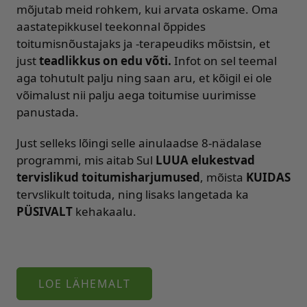
mõjutab meid rohkem, kui arvata oskame. Oma
aastatepikkusel teekonnal õppides
toitumisnõustajaks ja -terapeudiks mõistsin, et
just
teadlikkus on edu võti.
Infot on sel teemal
aga tohutult palju ning saan aru, et kõigil ei ole
võimalust nii palju aega toitumise uurimisse
panustada.
Just selleks lõingi selle ainulaadse 8-nädalase
programmi, mis aitab Sul
LUUA elukestvad
tervislikud toitumisharjumused
, mõista
KUIDAS
tervslikult toituda, ning lisaks langetada ka
PÜSIVALT
kehakaalu.
LOE LÄHEMALT