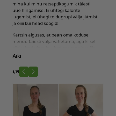
mina kui minu retseptikogumik täiesti
uue hingamise. Ei ühtegi kalorite
lugemist, ei ühegi toidugrupi välja jätmist
ja oiiii kui head söögid!
Kartsin alguses, et pean oma koduse
menüü täiesti välja vahetama, aga Elisel
olid teised plaanid – kodune menüü võis
jätkuda ja lisaks sain häid mõtteid, kuidas
Aiki
seda mitmekesistada ja veelgi
maitsvamaks muuta. Pole üldse paha diil!
1
/
19
Üle 10a näen kaalult vastu vaatamas
numbrit, mida viimati nägin keskkoolis –
5kg läinud nagu naksti 😮 Ja energiast
puudust pole ka 5-kuuse beebi kõrvalt.
Kõige enam üllatas mind see, kuivõrd
lihtne on tervislikult toituda ja tervislikku