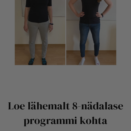
kaalunumbrit hoida ka ilma trenni
tegemata.
Elise koolitus peaks kohustuslikus korras
juba keskkooli ainekavas sees olema!
Loe lähemalt 8-nädalase
programmi kohta