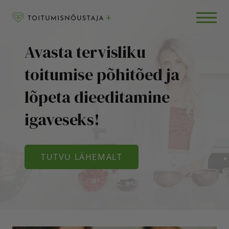
Skip to content
RETSEPTID
BLOGI
Avasta tervisliku
KKK
toitumise põhitõed ja
lõpeta dieeditamine
igaveseks!
TUTVU LÄHEMALT