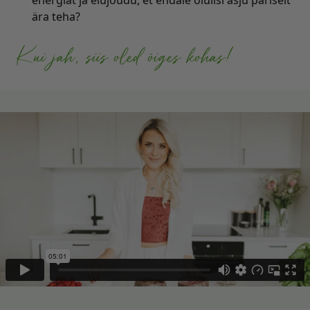
energiat ja elujõudu, et endale olulisi asju päriselt
ära teha?
Kui jah, siis oled õiges kohas!