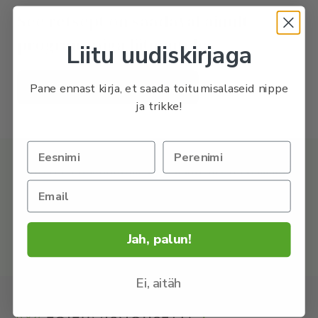
See retsept on saadaval ainult
programmiga liitunutele.
Liitu uudiskirjaga
LIITU PROGRAMMIGA
Pane ennast kirja, et saada toitumisalaseid nippe
ja trikke!
OSTA retseptikogumik, kust leiad 50+ tervislikku ja
imemaitsvat retsepti.
UURI LÄHEMALT
Jah, palun!
Ei, aitäh