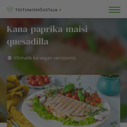
Skip to content
RETSEPTID
BLOGI
Kana-paprika-maisi
KKK
quesadilla
◻️ Võimalik ka vegan versioonis