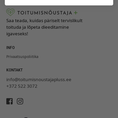
Saa teada, kuidas päriselt tervislikult
toituda ja lõpeta dieeditamine
igaveseks!
INFO
Privaatsuspoliitika
KONTAKT
info@toitumisnoustajapluss.ee
+372 522 3072