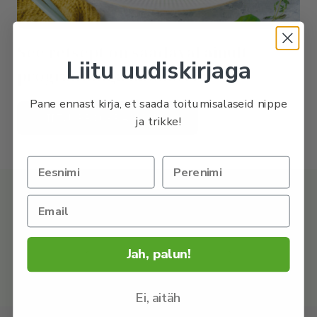
See retsept on saadaval ainult
Liitu uudiskirjaga
programmiga liitunutele.
Pane ennast kirja, et saada toitumisalaseid nippe
LIITU PROGRAMMIGA
ja trikke!
OSTA retseptikogumik, kust leiad 50+ tervislikku ja
imemaitsvat retsepti.
Jah, palun!
UURI LÄHEMALT
Ei, aitäh