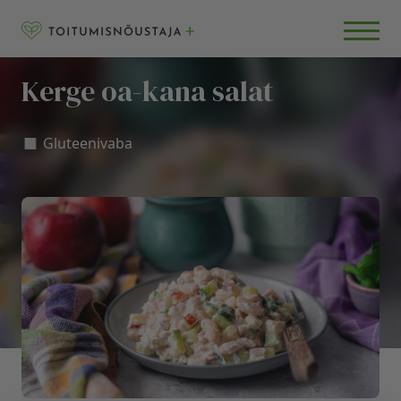
Skip to content
RETSEPTID
BLOGI
Kerge oa-kana salat
KKK
◻️ Gluteenivaba