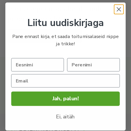
See retsept on saadaval ainult
programmiga liitunutele.
Liitu uudiskirjaga
LIITU PROGRAMMIGA
Pane ennast kirja, et saada toitumisalaseid nippe
ja trikke!
OSTA retseptikogumik, kust leiad 50+ tervislikku ja
imemaitsvat retsepti.
UURI LÄHEMALT
Jah, palun!
Ei, aitäh