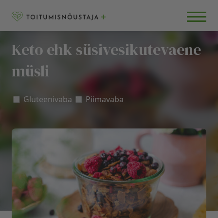
Skip to content
RETSEPTID
BLOGI
Keto ehk süsivesikutevaene
KKK
müsli
◻️ Gluteenivaba ◻️ Piimavaba