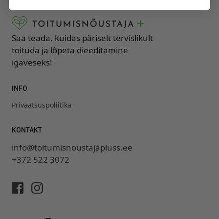
Saa teada, kuidas päriselt tervislikult
toituda ja lõpeta dieeditamine
igaveseks!
INFO
Privaatsuspoliitika
KONTAKT
info@toitumisnoustajapluss.ee
+372 522 3072