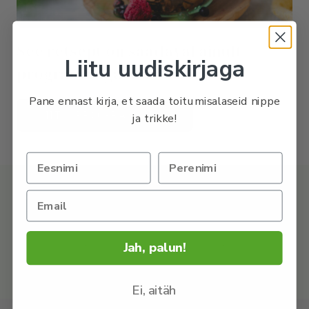
See retsept on saadaval ainult
Liitu uudiskirjaga
programmiga liitunutele.
Pane ennast kirja, et saada toitumisalaseid nippe
LIITU PROGRAMMIGA
ja trikke!
OSTA retseptikogumik, kust leiad 50+ tervislikku ja
imemaitsvat retsepti.
Jah, palun!
UURI LÄHEMALT
Ei, aitäh