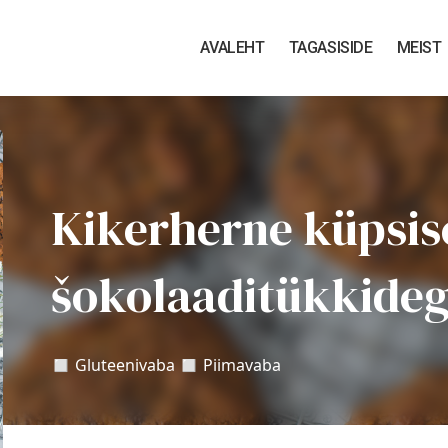
AVALEHT
TAGASISIDE
MEIST
Kikerherne küpsis
šokolaaditükkide
◻️ Gluteenivaba ◻️ Piimavaba