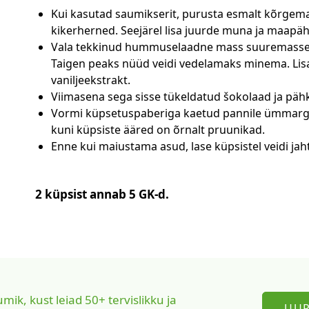
Kui kasutad saumikserit, purusta esmalt kõrgem
kikerherned. Seejärel lisa juurde muna ja maapähk
Vala tekkinud hummuselaadne mass suuremasse k
Taigen peaks nüüd veidi vedelamaks minema. Lisa
vaniljeekstrakt.
Viimasena sega sisse tükeldatud šokolaad ja pähk
Vormi küpsetuspaberiga kaetud pannile ümmargu
kuni küpsiste ääred on õrnalt pruunikad.
Enne kui maiustama asud, lase küpsistel veidi jah
2 küpsist annab 5 GK-d.
ik, kust leiad 50+ tervislikku ja
UUR