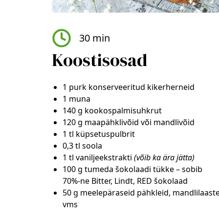
30 min
Koostisosad
1 purk konserveeritud kikerherneid
1 muna
140 g kookospalmisuhkrut
120 g maapähklivõid või mandlivõid
1 tl küpsetuspulbrit
0,3 tl soola
1 tl vaniljeekstrakti
(võib ka ära jätta)
100 g tumeda šokolaadi tükke – sobib
70%-ne Bitter, Lindt, RED šokolaad
50 g meelepäraseid pähkleid, mandlilaast
vms