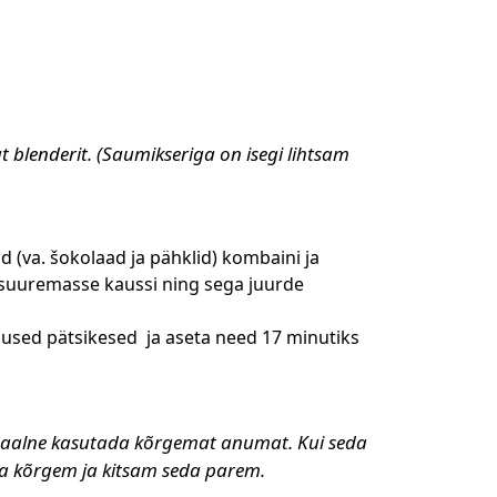
 blenderit. (Saumikseriga on isegi lihtsam
 (va. šokolaad ja pähklid) kombaini ja
“ suuremasse kaussi ning sega juurde
used pätsikesed
ja aseta need 17 minutiks
ideaalne kasutada kõrgemat anumat. Kui seda
da kõrgem ja kitsam seda parem.