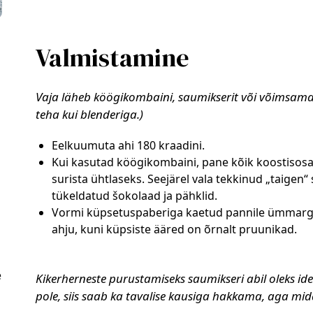
Valmistamine
Vaja läheb köögikombaini, saumikserit või võimsamat
teha kui blenderiga.)
Eelkuumuta ahi 180 kraadini.
Kui kasutad köögikombaini, pane kõik koostisosad
surista ühtlaseks. Seejärel vala tekkinud „taigen
tükeldatud šokolaad ja pähklid.
Vormi küpsetuspaberiga kaetud pannile ümmarg
ahju, kuni küpsiste ääred on õrnalt pruunikad.
e
Kikerherneste purustamiseks saumikseri abil oleks 
pole, siis saab ka tavalise kausiga hakkama, aga mi