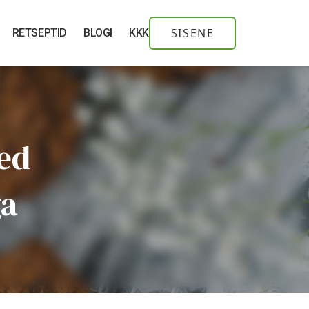
SISENE
RETSEPTID
BLOGI
KKK
ed
ga