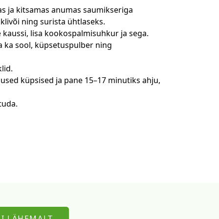
as ja kitsamas anumas saumikseriga
livõi ning surista ühtlaseks.
aussi, lisa kookospalmisuhkur ja sega.
 ka sool, küpsetuspulber ning
lid.
sed küpsised ja pane 15–17 minutiks ahju,
tuda.
I LÄHEMALT