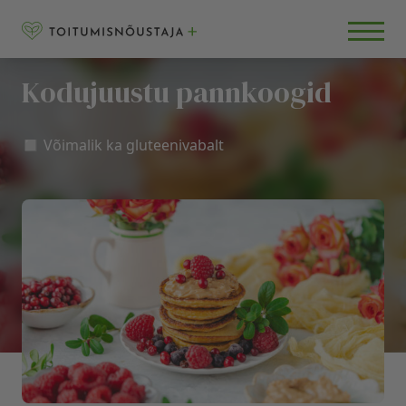
Skip to content
RETSEPTID
BLOGI
Kodujuustu pannkoogid
KKK
◻️ Võimalik ka gluteenivabalt