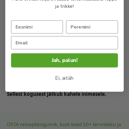
eelnevalt moositaoliseks.
ja trikke!
Pane kõik koostisosad kannmikserisse ja purusta
ühtlaseks massiks. Võid
koostisosade
püreestamiseks kasutada ka saumikserit.
Küpseta vähese õliga kaetud pannil väikesed
ümmargused pannkoogid.
Serveeri meelepäraste lisanditega.
Jah, palun!
Kogusest tuleb 9–10 väikest pannkooki, millest
pooled sobivad üheks toidukorraks ja annavad
Ei, aitäh
10 GK-d.
Sellest kogusest jätkub kahele inimesele.
OSTA retseptikogumik, kust leiad 50+ tervislikku ja