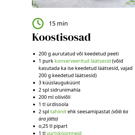
15 min
Koostisosad
200 g aurutatud või keedetud peeti
1 purk
konserveeritud läätsesid
(võid
kasutada ka ise keedetud läätsesid, vajad
200 g keedetud läätsesid)
3 küüslauguküünt
2 spl sidrunimahla
200 ml oliiviõli
1 tl ürdisoola
2 spl
tahiinit
ehk seesamipastat
(võib ka
ära jätta)
o,25 tl pipart
1 tl
vürtsköömneid