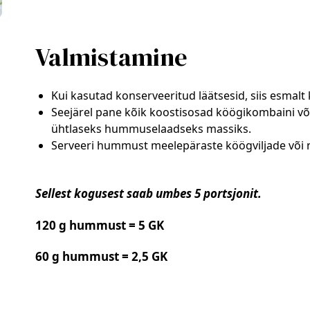
Valmistamine
Kui kasutad konserveeritud läätsesid, siis esmalt 
Seejärel pane kõik koostisosad köögikombaini võ
ühtlaseks hummuselaadseks massiks.
Serveeri hummust meelepäraste köögviljade või 
Sellest kogusest saab umbes 5 portsjonit.
120 g hummust = 5 GK
60 g hummust = 2,5 GK