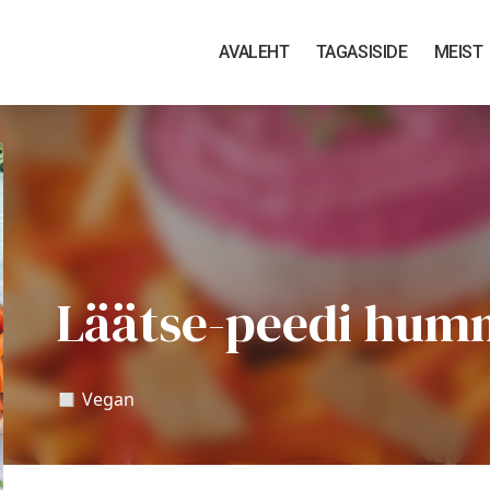
AVALEHT
TAGASISIDE
MEIST
Läätse-peedi hum
◻️ Vegan