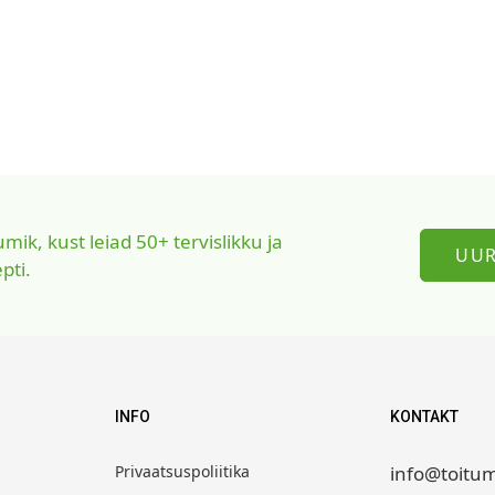
ik, kust leiad 50+ tervislikku ja
UUR
pti.
INFO
KONTAKT
Privaatsuspoliitika
info@toitum