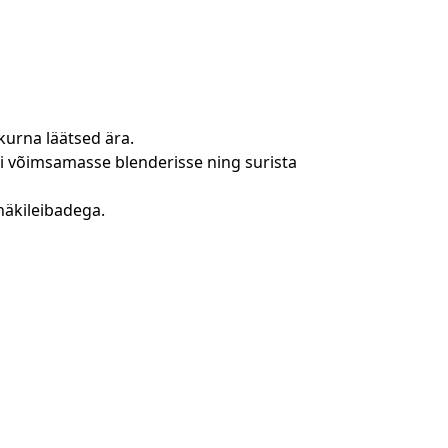
kurna läätsed ära.
i võimsamasse blenderisse ning surista
näkileibadega.