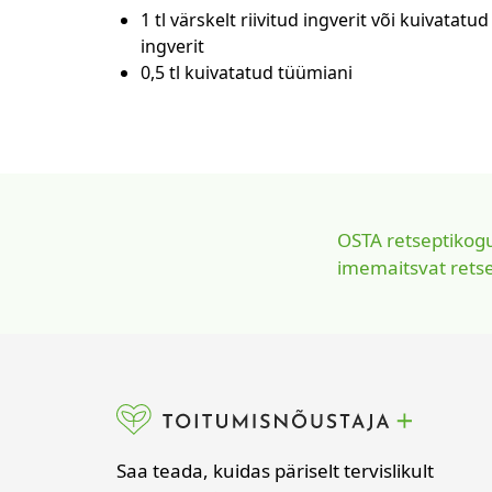
1 tl värskelt riivitud ingverit või kuivatatud
ingverit
0,5 tl kuivatatud tüümiani
OSTA retseptikogum
imemaitsvat retse
Saa teada, kuidas päriselt tervislikult