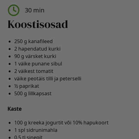
30 min
Koostisosad
250 g kanafileed
2 hapendatud kurki
90 g värsket kurki
1 väike punane sibul
2 väikest tomatit
väike peotäis tilli ja peterselli
½ paprikat
500 g lillkapsast
Kaste
100 g kreeka jogurtit või 10% hapukoort
1 spl sidrunimahla
0,5 tl sinepit