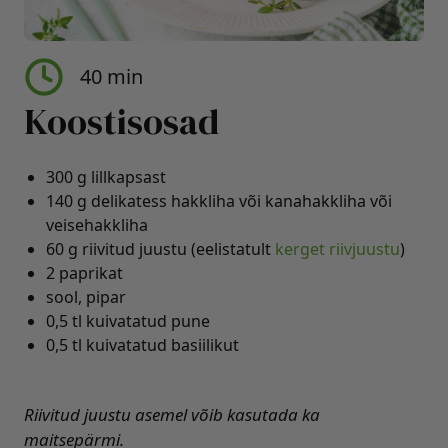
40 min
Koostisosad
300 g lillkapsast
140 g delikatess hakkliha või kanahakkliha või
veisehakkliha
60 g riivitud juustu (eelistatult
kerget riivjuustu
)
2 paprikat
sool, pipar
0,5 tl kuivatatud pune
0,5 tl kuivatatud basiilikut
Riivitud juustu asemel võib kasutada ka
maitsepärmi.