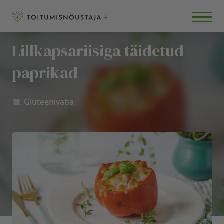
Skip to content
RETSEPTID
BLOGI
Lillkapsariisiga täidetud
KKK
paprikad
◻️ Gluteenivaba