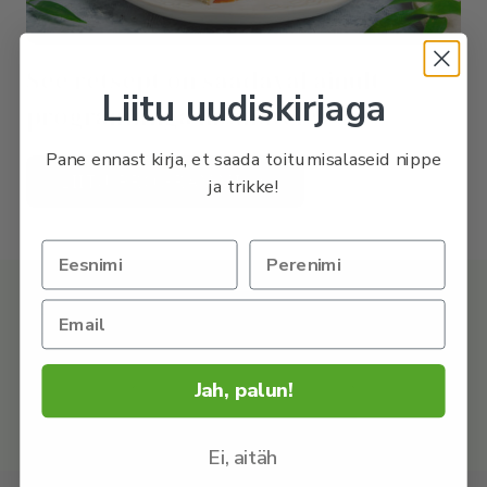
See retsept on saadaval ainult
Liitu uudiskirjaga
programmiga liitunutele.
Pane ennast kirja, et saada toitumisalaseid nippe
LIITU PROGRAMMIGA
ja trikke!
OSTA retseptikogumik, kust leiad 50+ tervislikku ja
imemaitsvat retsepti.
Jah, palun!
UURI LÄHEMALT
Ei, aitäh