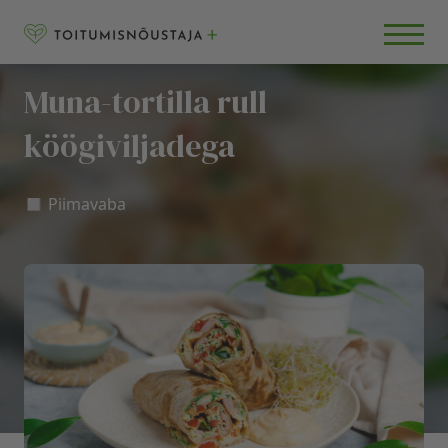
Skip to content
RETSEPTID
BLOGI
Muna-tortilla rull
KKK
köögiviljadega
◻️ Piimavaba