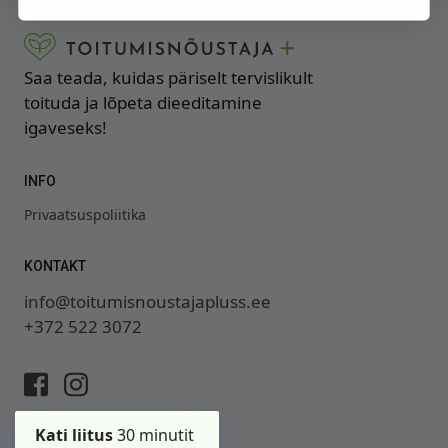
Saa teada, kuidas päriselt tervislikult
toituda ja lõpeta dieeditamine
igaveseks!
INFO
Privaatsuspoliitika
KONTAKT
info@toitumisnoustajapluss.ee
+372 522 3072
Kati liitus
30 minutit