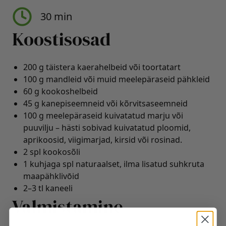
30 min
Koostisosad
200 g täistera kaerahelbeid või toortatart
100 g mandleid või muid meelepäraseid pähkleid
60 g kookoshelbeid
45 g kanepiseemneid või kõrvitsaseemneid
100 g meelepäraseid kuivatatud marju või
puuvilju – hästi sobivad kuivatatud ploomid,
aprikoosid, viigimarjad, kirsid või rosinad.
2 spl kookosõli
1 kuhjaga spl naturaalset, ilma lisatud suhkruta
maapähklivōid
2–3 tl kaneeli
Valmistamine