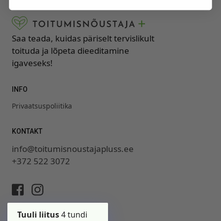
Saa teada, kuidas päriselt tervislikult
toituda ja lõpeta dieeditamine
igaveseks!
INFO
Privaatsuspoliitika
KONTAKT
info@toitumisnoustajapluss.ee
+372 522 3072
Tuuli liitus
4 tundi