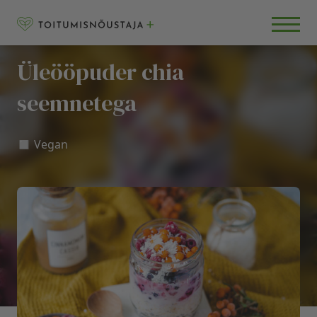
Skip to content
RETSEPTID
BLOGI
Üleööpuder chia
KKK
seemnetega
◻️ Vegan