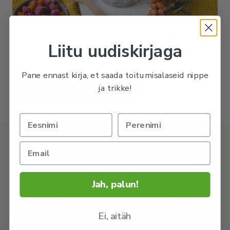
See retsept on saadaval ainult
Liitu uudiskirjaga
programmiga liitunutele.
Pane ennast kirja, et saada toitumisalaseid nippe
LIITU PROGRAMMIGA
ja trikke!
OSTA retseptikogumik, kust leiad 50+ tervislikku ja
imemaitsvat retsepti.
Jah, palun!
UURI LÄHEMALT
Ei, aitäh