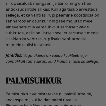
siirup sisaldab mangaani ja tsinki ning on hea
antioksüdantide allikas. Küll aga tasub arvestada
sellega, et ka vahtrasiirupi peamine koostisosa on
sahharoos ehk suhkur ning see mõjutab meie
ainevahetust ja veresuhkrut sarnaselt valge
suhkruga, eelis on lihtsalt see, et sarnaselt meele,
sisaldab ka vahtrasiirup lisaks sahharoosile
mitmeid olulisi toitaineid.
Järeldus:
Väga oluline on valida kvaliteetne ja
võimalikult tume siirup, kuid liialda ei tasu ka sellega.
PALMISUHKUR
Palmisuhkrut valmistatakse nii palmüürpalmi,
kookospalmi, kui ka datlipalmi tüve- ja
õienektarist, kõige enam on levinud just