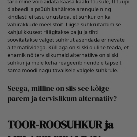
tarbimine võib aidata kaasa kaalu tõusule, II tüüpi
diabeedi ja psüühikahäirete arengule ning
kindlasti ei tasu unustada, et suhkur on ka
vähirakkude meelistoit. Liigse suhkrutarbimise
kahjulikkusest räägitakse palju ja tihti
soovitatakse valget suhkrut asendada erinevate
alternatiividega. Küll aga on siiski oluline teada, et
enamik nö tervislikumaid alternatiive on siiski
suhkur ja meie keha reageerib nendele täpselt
sama moodi nagu tavalisele valgele suhkrule.
Seega, milline on siis see kõige
parem ja tervislikum alternatiiv?
TOOR-ROOSUHKUR ja