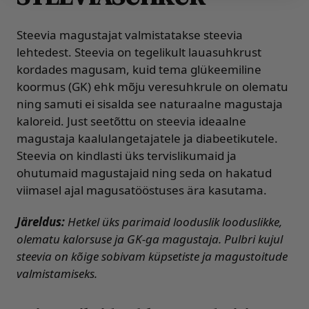
Steevia magustajat valmistatakse steevia
lehtedest. Steevia on tegelikult lauasuhkrust
kordades magusam, kuid tema glükeemiline
koormus (GK) ehk mõju veresuhkrule on olematu
ning samuti ei sisalda see naturaalne magustaja
kaloreid. Just seetõttu on steevia ideaalne
magustaja kaalulangetajatele ja diabeetikutele.
Steevia on kindlasti üks tervislikumaid ja
ohutumaid magustajaid ning seda on hakatud
viimasel ajal magusatööstuses ära kasutama.
Järeldus:
Hetkel üks parimaid looduslik looduslikke,
olematu kalorsuse ja GK-ga magustaja. Pulbri kujul
steevia on kõige sobivam küpsetiste ja magustoitude
valmistamiseks.