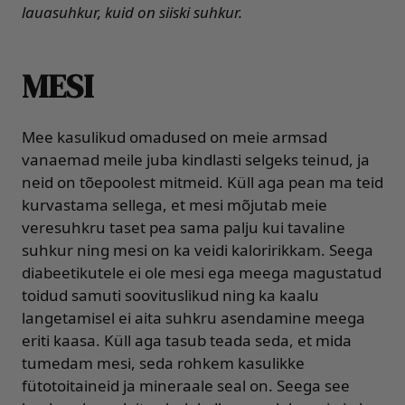
lauasuhkur, kuid on siiski suhkur.
MESI
Mee kasulikud omadused on meie armsad
vanaemad meile juba kindlasti selgeks teinud, ja
neid on tõepoolest mitmeid. Küll aga pean ma teid
kurvastama sellega, et mesi mõjutab meie
veresuhkru taset pea sama palju kui tavaline
suhkur ning mesi on ka veidi kaloririkkam. Seega
diabeetikutele ei ole mesi ega meega magustatud
toidud samuti soovituslikud ning ka kaalu
langetamisel ei aita suhkru asendamine meega
eriti kaasa. Küll aga tasub teada seda, et mida
tumedam mesi, seda rohkem kasulikke
fütotoitaineid ja mineraale seal on. Seega see