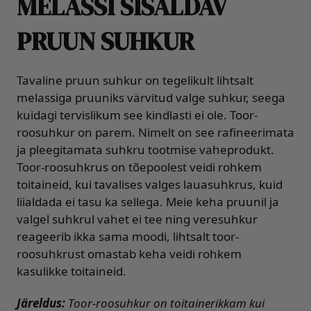
MELASSI SISALDAV
PRUUN SUHKUR
Tavaline pruun suhkur on tegelikult lihtsalt
melassiga pruuniks värvitud valge suhkur, seega
kuidagi tervislikum see kindlasti ei ole. Toor-
roosuhkur on parem. Nimelt on see rafineerimata
ja pleegitamata suhkru tootmise vaheprodukt.
Toor-roosuhkrus on tõepoolest veidi rohkem
toitaineid, kui tavalises valges lauasuhkrus, kuid
liialdada ei tasu ka sellega. Meie keha pruunil ja
valgel suhkrul vahet ei tee ning veresuhkur
reageerib ikka sama moodi, lihtsalt toor-
roosuhkrust omastab keha veidi rohkem
kasulikke toitaineid.
Järeldus:
Toor-roosuhkur on toitainerikkam kui