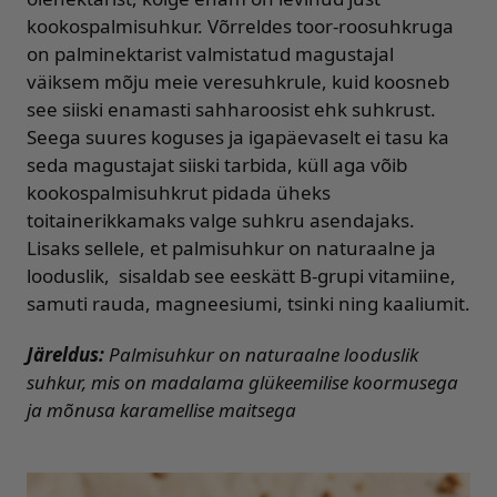
kookospalmisuhkur. Võrreldes toor-roosuhkruga
on palminektarist valmistatud magustajal
väiksem mõju meie veresuhkrule, kuid koosneb
see siiski enamasti sahharoosist ehk suhkrust.
Seega suures koguses ja igapäevaselt ei tasu ka
seda magustajat siiski tarbida, küll aga võib
kookospalmisuhkrut pidada üheks
toitainerikkamaks valge suhkru asendajaks.
Lisaks sellele, et palmisuhkur on naturaalne ja
looduslik, sisaldab see eeskätt B-grupi vitamiine,
samuti rauda, magneesiumi, tsinki ning kaaliumit.
Järeldus:
Palmisuhkur on naturaalne looduslik
suhkur, mis on madalama glükeemilise koormusega
ja mõnusa karamellise maitsega