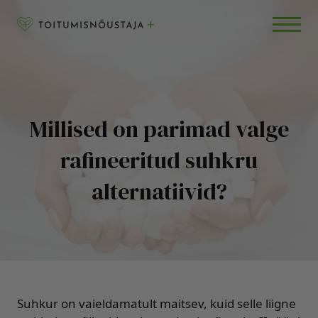
Skip to content
RETSEPTID
BLOGI
KKK
Millised on parimad valge
rafineeritud suhkru
alternatiivid?
Suhkur on vaieldamatult maitsev, kuid selle liigne