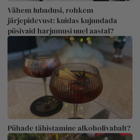
Vähem lubadusi, rohkem
järjepidevust: kuidas kujundada
püsivaid harjumusi uuel aastal?
Pühade tähistamine alkoholivabalt?