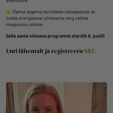
altenatiive.
👉 Õpime tegema tervislikke vahepalasid, et
hoida energiatase ühtlasena ning vältida
magusaisu sööste.
Selle aasta viimane programm stardib 8. juulil!
Uuri lähemalt ja registreeru
SIIT.