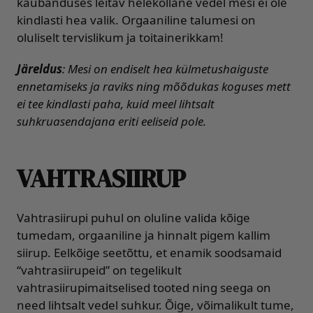
kaubanduses leitav helekollane vedel mesi ei ole
kindlasti hea valik. Orgaaniline talumesi on
oluliselt tervislikum ja toitainerikkam!
Järeldus
:
Mesi on endiselt hea külmetushaiguste
ennetamiseks ja raviks ning mõõdukas koguses mett
ei tee kindlasti paha, kuid meel lihtsalt
suhkruasendajana eriti eeliseid pole.
VAHTRASIIRUP
Vahtrasiirupi puhul on oluline valida kõige
tumedam, orgaaniline ja hinnalt pigem kallim
siirup. Eelkõige seetõttu, et enamik soodsamaid
“vahtrasiirupeid” on tegelikult
vahtrasiirupimaitselised tooted ning seega on
need lihtsalt vedel suhkur. Õige, võimalikult tume,